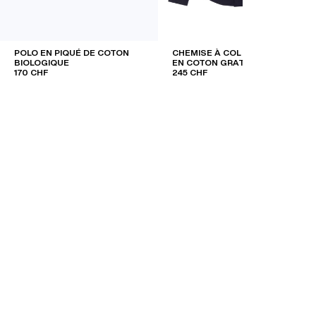
POLO EN PIQUÉ DE COTON
CHEMISE À COL GRAND-PÈRE
BIOLOGIQUE
EN COTON GRATTÉ
170 CHF
245 CHF
BLEU MARINE
CHAUSSURES DE VILLE H
RDS
CEINTURES
POCHETTES
CASQUETTES
AUTRES
ette. Pièce
allure moderne
inture pour