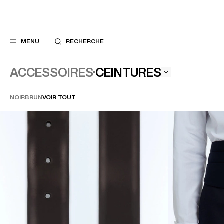
MENU
RECHERCHE
CEINTURES
ACCESSOIRES
NOIR
BRUN
VOIR TOUT
FAVORIS
SUGGES
COSTUMES
MEILLEURES V
PANTALONS
NOUVELLE COL
BLOUSONS
LAST CHANCE