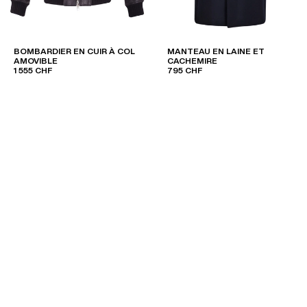
BOMBARDIER EN CUIR À COL
MANTEAU EN LAINE ET
AMOVIBLE
CACHEMIRE
1 555 CHF
795 CHF
VOUS POURRIEZ AIMER
PANTALON 
VOIR TOUT
CRAVATES & NŒUDS
MAROQUINERIE
ÉCHARPES & FOULA
La ceinture pour homme structure élégamment la silhou
indispensable du vestiaire masculin, elle assure d’une 
et sophistiquée, si tant est qu’on la choisisse bien!
la ce