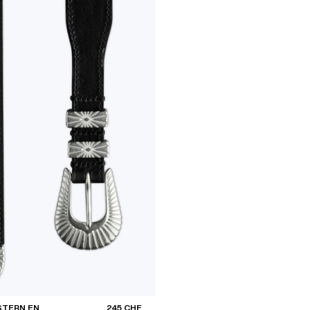
STERN EN
245 CHF