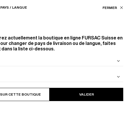
Nos boutiques
CH (CHF) / FR
PAYS / LANGUE
FILTRES
ASSISTANCE
FAVORIS
rez actuellement la boutique en ligne
FURSAC Suisse
en
Couleur
our changer de pays de livraison ou de langue, faites
 dans la liste ci-dessous.
BLEU
10
PRODUITS
FILTRER
BRUN
Taille
 DE LAINE
BLOUSON EN CAVALRY TWILL DE
COTON
 SUR CETTE BOUTIQUE
VALIDER
80
85
90
110
S
M
Trier par