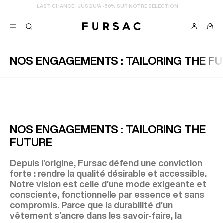
LAST CHANCE
: JUSQU'A -50% SUR NOTRE SÉLECTION
NOS ENGAGEMENTS : TAILORING THE F
FAVORIS
TION
COSTUMES
PANTALONS
BLOUSONS
SUGGESTIONS
MEILLEURES VENTES
NOS ENGAGEMENTS : TAILORING THE
NOUVELLE COLLECTION
FUTURE
LAST CHANCE
Depuis l’origine, Fursac défend une conviction
forte : rendre la qualité désirable et accessible.
Notre vision est celle d’une mode exigeante et
consciente, fonctionnelle par essence et sans
compromis. Parce que la durabilité d’un
vêtement s’ancre dans les savoir-faire, la