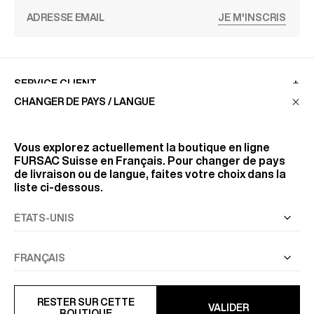
JE M'INSCRIS
SERVICE CLIENT
CHANGER DE PAYS / LANGUE
LA MAISON
Vous explorez actuellement la boutique en ligne
FURSAC Suisse
en Français. Pour changer de pays
de livraison ou de langue, faites votre choix dans la
RETROUVEZ-NOUS
liste ci-dessous.
SUIVEZ-NOUS
INFORMATIONS
RESTER SUR CETTE
VALIDER
BOUTIQUE