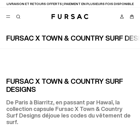
LAST CHANCE
: JUSQU'A -50% SUR NOTRE SÉLECTION
FURSAC X TOWN & COUNTRY SURF DES
FAVORIS
TION
COSTUMES
PANTALONS
BLOUSONS
SUGGESTIONS
MEILLEURES VENTES
FURSAC X TOWN & COUNTRY SURF
NOUVELLE COLLECTION
DESIGNS
LAST CHANCE
De Paris à Biarritz, en passant par Hawaï, la
collection capsule Fursac X Town & Country
Surf Designs déjoue les codes du vêtement de
surf.