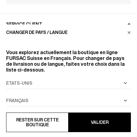
SERVICE CLIENT
CHANGER DE PAYS / LANGUE
LA MAISON
Vous explorez actuellement la boutique en ligne
FURSAC Suisse
en Français. Pour changer de pays
de livraison ou de langue, faites votre choix dans la
RETROUVEZ-NOUS
liste ci-dessous.
SUIVEZ-NOUS
INFORMATIONS
RESTER SUR CETTE
VALIDER
BOUTIQUE
TOUS DROITS RÉSERVÉS
© FURSAC 2026