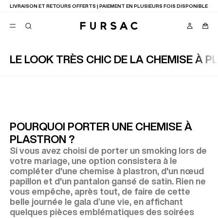
LIVRAISON ET RETOURS OFFERTS | PAIEMENT EN PLUSIEURS FOIS DISPONIBLE
LE LOOK TRÈS CHIC DE LA CHEMISE À 
FAVORIS
TION
COSTUMES
PANTALONS
BLOUSONS
SUGGESTIONS
MEILLEURES VENTES
POURQUOI PORTER UNE CHEMISE À
NOUVELLE COLLECTION
PLASTRON ?
LAST CHANCE
Si vous avez choisi de porter un smoking lors de
votre mariage, une option consistera à le
compléter d'une chemise à plastron, d'un nœud
papillon et d'un pantalon gansé de satin. Rien ne
vous empêche, après tout, de faire de cette
belle journée le gala d’une vie, en affichant
quelques pièces emblématiques des soirées