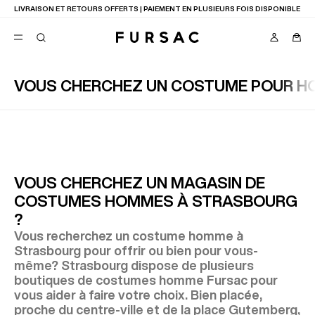
LIVRAISON ET RETOURS OFFERTS | PAIEMENT EN PLUSIEURS FOIS DISPONIBLE
VOUS CHERCHEZ UN COSTUME POUR H
FAVORIS
TION
COSTUMES
PANTALONS
BLOUSONS
SUGGESTIONS
MEILLEURES VENTES
VOUS CHERCHEZ UN MAGASIN DE
NOUVELLE COLLECTION
COSTUMES HOMMES À STRASBOURG
LAST CHANCE
?
Vous recherchez un costume homme à
Strasbourg pour offrir ou bien pour vous-
même? Strasbourg dispose de plusieurs
boutiques de costumes homme Fursac pour
vous aider à faire votre choix. Bien placée,
proche du centre-ville et de la place Gutemberg,