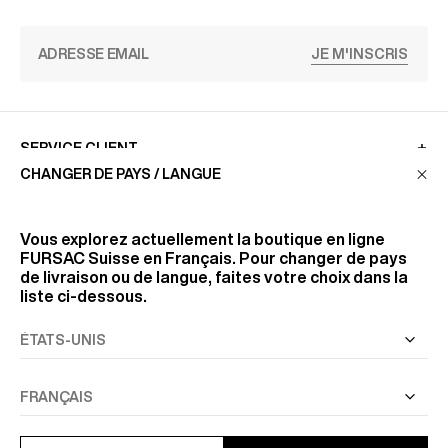
JE M'INSCRIS
SERVICE CLIENT
CHANGER DE PAYS / LANGUE
LA MAISON
Vous explorez actuellement la boutique en ligne
FURSAC Suisse
en Français. Pour changer de pays
de livraison ou de langue, faites votre choix dans la
RETROUVEZ-NOUS
liste ci-dessous.
SUIVEZ-NOUS
INFORMATIONS