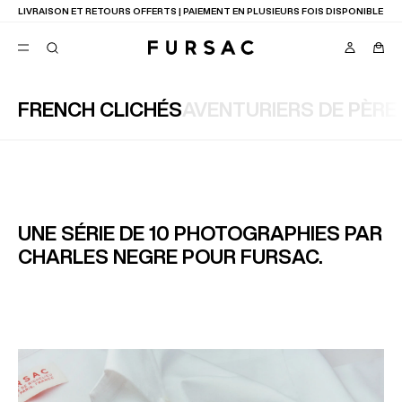
LIVRAISON ET RETOURS OFFERTS | PAIEMENT EN PLUSIEURS FOIS DISPONIBLE
FRENCH CLICHÉS
AVENTURIERS DE PÈRE 
FAVORIS
TION
COSTUMES
PANTALONS
BLOUSONS
SUGGESTIONS
MEILLEURES VENTES
UNE SÉRIE DE 10 PHOTOGRAPHIES PAR
NOUVELLE COLLECTION
CHARLES NEGRE POUR FURSAC.
LAST CHANCE