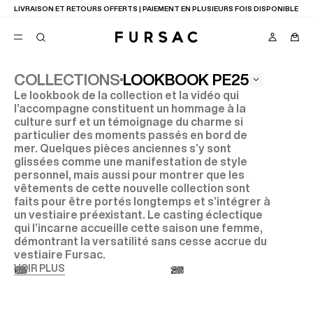
LIVRAISON ET RETOURS OFFERTS | PAIEMENT EN PLUSIEURS FOIS DISPONIBLE
LOOKBOOK PE25
COLLECTIONS
Le lookbook de la collection et la vidéo qui
FAVORIS
l’accompagne constituent un hommage à la
TION
culture surf et un témoignage du charme si
COSTUMES
PANTALONS
particulier des moments passés en bord de
BLOUSONS
mer. Quelques pièces anciennes s’y sont
SUGGESTIONS
glissées comme une manifestation de style
personnel, mais aussi pour montrer que les
MEILLEURES VENTES
vêtements de cette nouvelle collection sont
NOUVELLE COLLECTION
LAST CHANCE
faits pour être portés longtemps et s’intégrer à
un vestiaire préexistant. Le casting éclectique
qui l’incarne accueille cette saison une femme,
démontrant la versatilité sans cesse accrue du
vestiaire Fursac.
VOIR PLUS
01
03
05
07
09
11
13
15
17
19
02
04
06
08
10
12
14
16
18
20