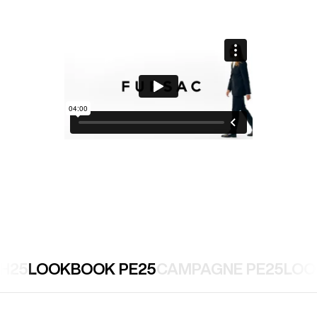
H25
LOOKBOOK PE25
CAMPAGNE PE25
LOO