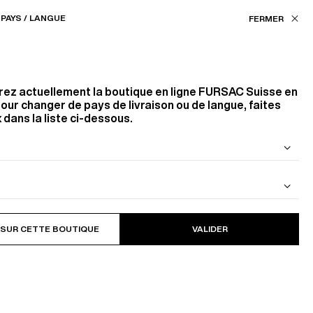
Nos boutiques
CH (CHF) / FR
PAYS / LANGUE
FILTRES
ASSISTANCE
FAVORIS
rez actuellement la boutique en ligne
FURSAC Suisse
en
Couleur
our changer de pays de livraison ou de langue, faites
 dans la liste ci-dessous.
BLANC
BRUN
Taille
 DE LAINE
BLOUSON EN CAVALRY TWILL DE
COTON
10
PRODUITS
FILTRER
 SUR CETTE BOUTIQUE
VALIDER
XS
S
M
3XL
Trier par