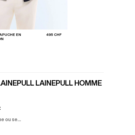
CAPUCHE EN
495 CHF
ON
AINE
PULL LAINE
PULL HOMME COL ROU
t
ne ou se
denell,
 l’aurait