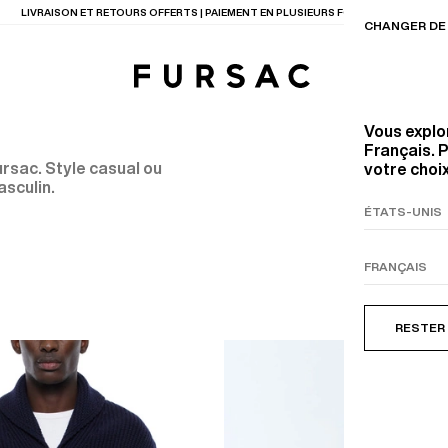
LIVRAISON ET RETOURS OFFERTS | PAIEMENT EN PLUSIEURS FOIS DISPONIBLE
CHANGER DE 
Vous explo
Français. P
rsac. Style casual ou
votre choix
asculin.
TIONS
PRODUITS
ENTES
LECTION
COSTUME EN TOILE
BEIGE
RESTER