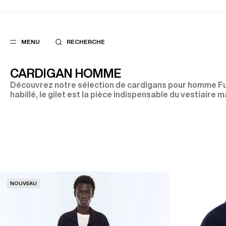
MENU
RECHERCHE
CARDIGAN HOMME
Découvrez notre sélection de cardigans pour homme Fu
habillé, le gilet est la pièce indispensable du vestiaire m
FAVORIS
SUGGES
COSTUMES
MEILLEURES V
PANTALONS
NOUVELLE COL
BLOUSONS
LAST CHANCE
NOUVEAU