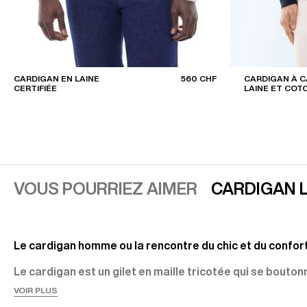
CARDIGAN EN LAINE
560 CHF
CARDIGAN À 
CERTIFIÉE
LAINE ET COT
VOUS POURRIEZ AIMER
CARDIGAN L
Le cardigan homme ou la rencontre du chic et du confor
Le cardigan est un gilet en maille tricotée qui se bouton
zippe sur le devant. La légende raconte que Thomas Bru
VOIR PLUS
comte de Cardigan au XIXe siècle, engoncé dans son pull,