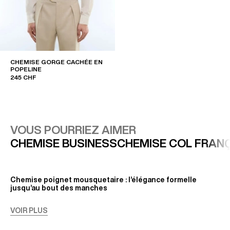
CHEMISE GORGE CACHÉE EN
POPELINE
245 CHF
VOUS POURRIEZ AIMER
CHEMISE BUSINESS
CHEMISE COL FRAN
Chemise poignet mousquetaire : l’élégance formelle
jusqu’au bout des manches
Symbole d’un vestiaire habillé exigeant, la chemise
VOIR PLUS
poignet mousquetaire incarne une élégance maîtrisée,
pensée pour les silhouettes qui recherchent un tombé
irréprochable. Conçue pour être portée avec des boutons