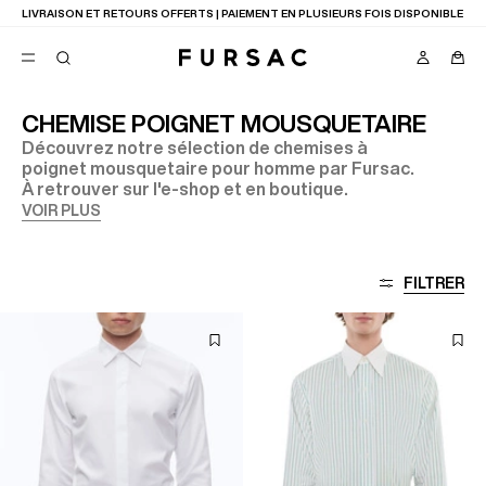
LIVRAISON ET RETOURS OFFERTS | PAIEMENT EN PLUSIEURS FOIS DISPONIBLE
CHEMISE POIGNET MOUSQUETAIRE
Découvrez notre sélection de chemises à
FAVORIS
poignet mousquetaire pour homme par Fursac.
TION
À retrouver sur l'e-shop et en boutique.
COSTUMES
PANTALONS
VOIR PLUS
BLOUSONS
SUGGESTIONS
MEILLEURES VENTES
FILTRER
NOUVELLE COLLECTION
LAST CHANCE