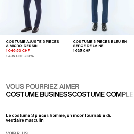
COSTUME AJUSTÉ 3 PIÈCES
COSTUME 3 PIÈCES BLEU EN
À MICRO-DESSIN
SERGE DE LAINE
1 046.50 CHF
1 625 CHF
1 495 CHF
-30%
VOUS POURRIEZ AIMER
COSTUME BUSINESS
COSTUME COMPLE
Le costume 3 pièces homme, un incontournable du
vestiaire masculin
Symbole de l’élégance ultime et de la maîtrise des codes
VOIR PLUS