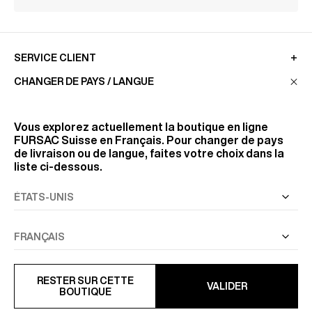
SERVICE CLIENT
CHANGER DE PAYS / LANGUE
LA MAISON
Vous explorez actuellement la boutique en ligne
FURSAC Suisse
en Français. Pour changer de pays
de livraison ou de langue, faites votre choix dans la
RETROUVEZ-NOUS
liste ci-dessous.
SUIVEZ-NOUS
INFORMATIONS
RESTER SUR CETTE
VALIDER
BOUTIQUE
TOUS DROITS RÉSERVÉS
© FURSAC 2026