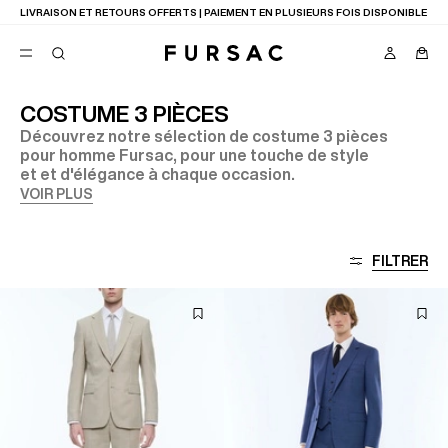
LIVRAISON ET RETOURS OFFERTS | PAIEMENT EN PLUSIEURS FOIS DISPONIBLE
COSTUME 3 PIÈCES
Découvrez notre sélection de costume 3 pièces
FAVORIS
pour homme Fursac, pour une touche de style
TION
et et d'élégance à chaque occasion.
COSTUMES
PANTALONS
VOIR PLUS
BLOUSONS
SUGGESTIONS
MEILLEURES VENTES
FILTRER
NOUVELLE COLLECTION
LAST CHANCE