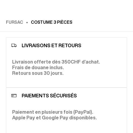
une fois la veste soustraite à votre costume trois pièces,
devrait par exemple vous permettre, si ce n’est pas déjà le
vous pourrez tout à fait circuler en gilet, offrant au regard
cas, de réhabiliter le costume 3 pièces bleu ou gris auprès
de votre entourage un style nettement plus chic que si
de vos collègues.
vous déambuliez en simple chemise.
FURSAC
COSTUME 3 PIÈCES
LIVRAISONS ET RETOURS
Livraison offerte dès 350CHF d’achat.
Frais de douane inclus.
Retours sous 30 jours.
PAIEMENTS SÉCURISÉS
Paiement en plusieurs fois (PayPal).
Apple Pay et Google Pay disponibles.