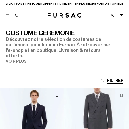
LIVRAISON ET RETOURS OFFERTS | PAIEMENT EN PLUSIEURS FOIS DISPONIBLE
COSTUME CEREMONIE
Découvrez notre sélection de costumes de
FAVORIS
cérémonie pour homme Fursac. À retrouver sur
TION
l'e-shop et en boutique. Livraison & retours
COSTUMES
PANTALONS
offerts.
BLOUSONS
VOIR PLUS
SUGGESTIONS
MEILLEURES VENTES
NOUVELLE COLLECTION
FILTRER
LAST CHANCE