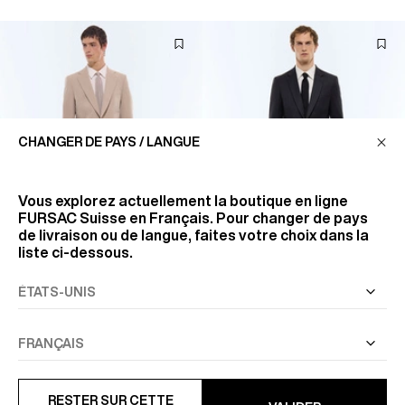
CHANGER DE PAYS / LANGUE
Vous explorez actuellement la boutique en ligne
FURSAC Suisse
en Français. Pour changer de pays
de livraison ou de langue, faites votre choix dans la
liste ci-dessous.
COSTUME EN LAINE À
COSTUME AJUSTÉ EN TWILL
CHEVRONS
DE LAINE RAYÉ
1 235 CHF
747.50 CHF
1 495 CHF
-50%
RESTER SUR CETTE