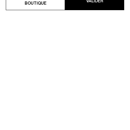
VALIDER
BOUTIQUE
COSTUME CROISÉ EN COTON
COSTUME AJUSTÉ EN
ET LIN
SERGE À CHEVRONS
741 CHF
1 245 CHF
1 235 CHF
-40%