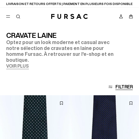
LIVRAISON ET RETOURS OFFERTS | PAIEMENT EN PLUSIEURS FOIS DISPONIBLE
CRAVATE LAINE
Optez pour un look moderne et casual avec
FAVORIS
notre sélection de cravates en laine pour
TION
homme Fursac. À retrouver sur l'e-shop et en
COSTUMES
PANTALONS
boutique.
BLOUSONS
VOIR PLUS
SUGGESTIONS
MEILLEURES VENTES
NOUVELLE COLLECTION
FILTRER
LAST CHANCE