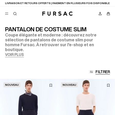
LIVRAISON ET RETOURS OFFERTS | PAIEMENT EN PLUSIEURS FOIS DISPONIBLE
PANTALON DE COSTUME SLIM
Coupe élégante et moderne : découvrez notre
FAVORIS
sélection de pantalons de costume slim pour
TION
homme Fursac. À retrouver sur l'e-shop et en
COSTUMES
PANTALONS
boutique.
BLOUSONS
VOIR PLUS
SUGGESTIONS
MEILLEURES VENTES
NOUVELLE COLLECTION
FILTRER
LAST CHANCE
NOUVEAU
NOUVEAU