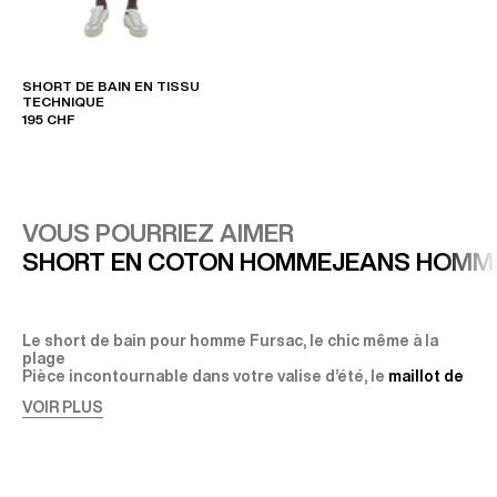
SHORT DE BAIN EN TISSU
TECHNIQUE
195 CHF
VOUS POURRIEZ AIMER
SHORT EN COTON HOMME
JEANS HOMM
Le short de bain pour homme Fursac, le chic même à la
plage
Pièce incontournable dans votre valise d’été, le
maillot de
bain pour homme
se décline dans de nombreux modèles
VOIR PLUS
dans les collections Fursac. Styles, couleurs, motifs : tout
pour se baigner et profiter de l’été sans laisser l'élégance
au vestiaire.
Digne de l’exigence Fursac, notre short de bain pour
homme est produit dans un polyester de qualité, choisi
pour sa résistance et son élasticité. Pensés pour sécher