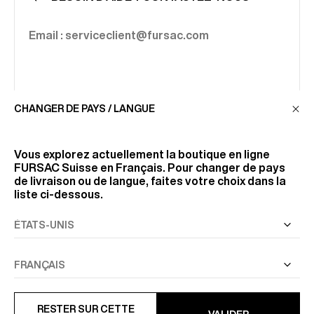
Email : serviceclient@fursac.com
CHANGER DE PAYS / LANGUE
Vous explorez actuellement la boutique en ligne
NEWSLETTER
FURSAC Suisse
en Français. Pour changer de pays
de livraison ou de langue, faites votre choix dans la
Recevez nos actualités et nos offres en avant-
liste ci-dessous.
première.
JE M'INSCRIS
RESTER SUR CETTE