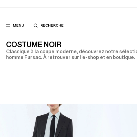
MENU
RECHERCHE
COSTUME NOIR
Classique à la coupe moderne, découvrez notre sélecti
homme Fursac. À retrouver sur l'e-shop et en boutique.
FAVORIS
SUGGES
COSTUMES
MEILLEURES V
PANTALONS
NOUVELLE COL
BLOUSONS
LAST CHANCE