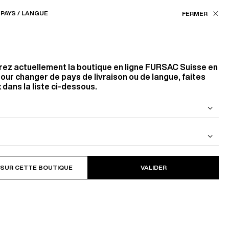
Nos boutiques
CH (CHF) / FR
PAYS / LANGUE
FILTRES
ASSISTANCE
FAVORIS
rez actuellement la boutique en ligne
FURSAC Suisse
en
Taille
our changer de pays de livraison ou de langue, faites
 dans la liste ci-dessous.
44
46
48
56
58
60
Style
 DE LAINE
BLOUSON EN CAVALRY TWILL DE
COTON
5
PRODUITS
FILTRER
COSTUMES SÉPARABLE
 SUR CETTE BOUTIQUE
VALIDER
Trier par