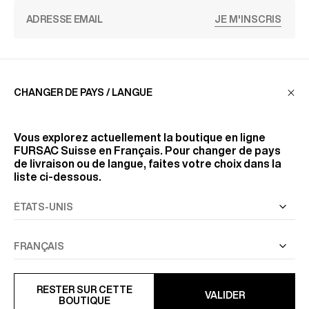
JE M'INSCRIS
SERVICE CLIENT
CHANGER DE PAYS / LANGUE
LA MAISON
Vous explorez actuellement la boutique en ligne
FURSAC Suisse
en Français. Pour changer de pays
de livraison ou de langue, faites votre choix dans la
liste ci-dessous.
RETROUVEZ-NOUS
SUIVEZ-NOUS
INFORMATIONS
RESTER SUR CETTE
VALIDER
BOUTIQUE