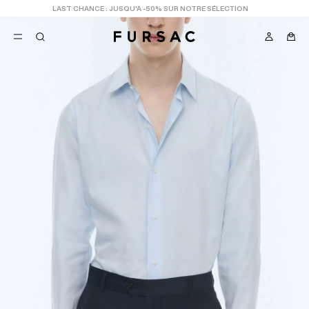
LAST CHANCE
: JUSQU'A -50% SUR NOTRE SÉLECTION
FAVORIS
TION
COSTUMES
PANTALONS
BLOUSONS
SUGGESTIONS
MEILLEURES VENTES
NOUVELLE COLLECTION
LAST CHANCE